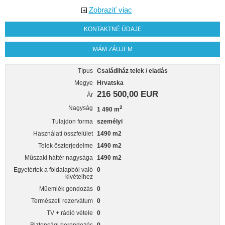
Zobraziť viac
KONTAKTNÉ ÚDAJE
MÁM ZÁUJEM
Típus
Családiház telek / eladás
Megye
Hrvatska
216 500,00 EUR
Ár
Nagyság
2
1 490 m
Tulajdon forma
személyi
Használati összfelület
1490 m2
Telek öszterjedelme
1490 m2
Műszaki háttér nagysága
1490 m2
Egyetértek a földalapból való
0
kivételhez
Műemlék gondozás
0
Természeti rezervátum
0
TV + rádió vétele
0