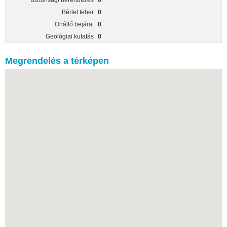
Biztonsági berendezés
0
Bérlet teher
0
Önállő bejárat
0
Geológiai kutatás
0
Megrendelés a térképen