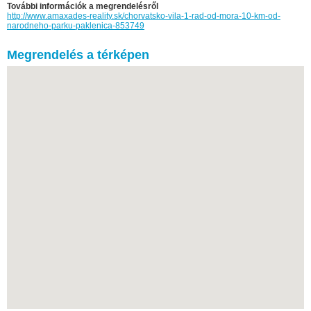
További információk a megrendelésről
http://www.amaxades-reality.sk/chorvatsko-vila-1-rad-od-mora-10-km-od-
narodneho-parku-paklenica-853749
Megrendelés a térképen