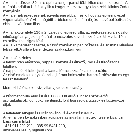
A villa mindössze 30 m-re épült a tengerparttól több kilométeren keresztül. A
villából korlátlan kilátás nyílik a tengerre – ez az egyik legszebb kilátás Zadar
környékén.
A villa elhelyezkedésének egyedisége abban rejlik, hogy az építési övezet
végén található. A villa mögötti területen erdő található, és a további építkezés
ebben a zónában tilos.
A villa lakóterülete 130 m2. Ez egy új építésű villa, az építkezés során kiváló
minőségű anyagokat, például természetes követ használtak fel. A villa 10 cm-
es polisztirol szigetelésű.
A villa kamerarendszerrel, a fürdőszobákban padlófűtéssel és Toshiba klímával
felszerelt. A villa a berendezési szakaszban van.
A villa két szintes:
A földszinten előszoba, nappali, konyha és étkező, iroda és fürdőszoba
található.
A nappaliból ki lehet jutni a kandallós teraszra és a medencébe.
Az első emeleten egy előszoba, három hálószoba, három fürdőszoba és egy
terasz található.
Mérnöki hálózatok – víz, villany, szeptikus tartály.
A bútorozott villa eladási ára 1.000 000 euró + ingatlanközvetítői
szolgáltatások, jogi dokumentumok, fordítási szolgáltatások és közjegyzői
díjak.
A feltételek elfogadása után további tájékoztatást adunk.
Amennyiben további információra és az ingatlan megtekintésére kíváncsi,
keressen minket:
+421.911.201.211, +385.99.8431.210,
amaxades.reality@gmail.com