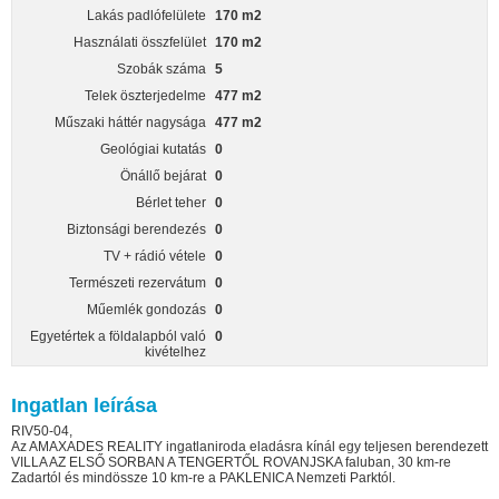
Lakás padlófelülete
170 m2
Használati összfelület
170 m2
Szobák száma
5
Telek öszterjedelme
477 m2
Műszaki háttér nagysága
477 m2
Geológiai kutatás
0
Önállő bejárat
0
Bérlet teher
0
Biztonsági berendezés
0
TV + rádió vétele
0
Természeti rezervátum
0
Műemlék gondozás
0
Egyetértek a földalapból való
0
kivételhez
Ingatlan leírása
RIV50-04,
Az AMAXADES REALITY ingatlaniroda eladásra kínál egy teljesen berendezett
VILLA AZ ELSŐ SORBAN A TENGERTŐL ROVANJSKA faluban, 30 km-re
Zadartól és mindössze 10 km-re a PAKLENICA Nemzeti Parktól.