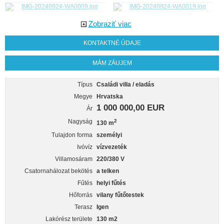
Zobraziť viac
KONTAKTNÉ ÚDAJE
MÁM ZÁUJEM
Típus
Családi villa / eladás
Megye
Hrvatska
1 000 000,00 EUR
Ár
Nagyság
2
130 m
Tulajdon forma
személyi
Ivóvíz
vízvezeték
Villamosáram
220/380 V
Csatornahálozat bekötés
a telken
Fűtés
helyi fűtés
Hőforrás
vilany fűtőtestek
Terasz
Igen
Lakórész területe
130 m2