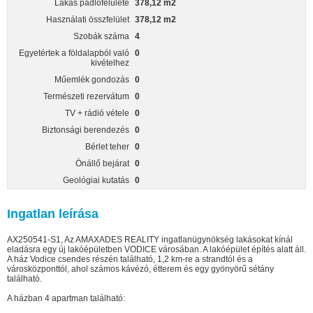
Lakás padlófelülete
378,12 m2
Használati összfelület
378,12 m2
Szobák száma
4
Egyetértek a földalapból való
0
kivételhez
Műemlék gondozás
0
Természeti rezervátum
0
TV + rádió vétele
0
Biztonsági berendezés
0
Bérlet teher
0
Önállő bejárat
0
Geológiai kutatás
0
Ingatlan leírása
AX250541-S1, Az AMAXADES REALITY ingatlanügynökség lakásokat kínál
eladásra egy új lakóépületben VODICE városában. A lakóépület építés alatt áll.
A ház Vodice csendes részén található, 1,2 km-re a strandtól és a
városközponttól, ahol számos kávézó, étterem és egy gyönyörű sétány
található.
A házban 4 apartman található: