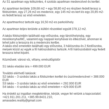
Az S1 apartman egy kétszintes, 4 szobás apartman medencével és kerttel.
Az apartman területe 109,68 m2 + egy 58,80 m2-es részben fedett terasz a
földszinten, egy 27,26 m2-es medence, egy 145 m2-es kert és egy 20,85 m2-
es fedett terasz az első emeleten.
Az apartmanhoz tartozik egy 16,50 m2-es parkolóhely.
Az apartman teljes területe a kültéri részekkel együtt 378,12 m2.
A lakás földszintjén található egy előszoba, egy tárolóhelyiség, egy
mosókonyha/WC, valamint egy nappali konyhával és étkezővel, ahonnan ki
lehet jutni a teraszra és a medencés kertbe.
A lakás első emeletén található egy előszoba, 3 hálószoba és 2 fürdőszoba,
melyek közül az egyik a fő hálószobához tartozik. A fő hálószobából egy fedett
teraszra lehet kijutni.
Közművek: városi víz, villany, emésztőgödör
S1 lakás eladási ára = 499.000 EUR
További elérhető lakások:
S2 lakás – 3 szobás lakás a földszinten kerttel és úszómedencével = 388.000
EUR
S3 lakás – 3 szobás lakás az első emeleten = 292.000 EUR
S4 lakás – 4 szobás lakás az első emeleten = 429.000 EUR
Ha érdekli az ingatlan megtekintése, kérjük, vegye fel velünk a kapcsolatot:
+421.911.201.211, +385.99.8431.210,
amaxades.reality@gmail.com