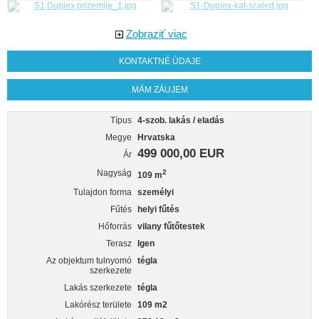
Zobraziť viac
KONTAKTNÉ ÚDAJE
MÁM ZÁUJEM
Típus
4-szob. lakás / eladás
Megye
Hrvatska
499 000,00 EUR
Ár
Nagyság
2
109 m
Tulajdon forma
személyi
Fűtés
helyi fűtés
Hőforrás
vilany fűtőtestek
Terasz
Igen
Az objektum tulnyomó
tégla
szerkezete
Lakás szerkezete
tégla
Lakórész területe
109 m2