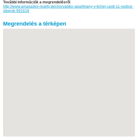
További információk a megrendelésről
http://www.amaxades-reality.sk/chorvatsko-apartmany-v-tichej-casti-s1-vodice-
sibenik-991618
Megrendelés a térképen