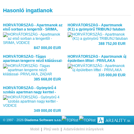
Hasonló ingatlanok
HORVÁTORSZÁG - Apartmanok az
HORVÁTORSZÁG - Apartmanok
első sorban a tengertől - SRIMA,
(K1) a gyönyörű TRIBUNJ faluban
VODICE
388 752,00 EUR
847 000,00 EUR
HORVÁTORSZÁG -Tágas
HORVÁTORSZÁG - Apartmanok új
apartman tengerre néző kilátással-
épületben lifttel - PRIVLAKA
PRIVLAKA, ZADAR
335 000,00 EUR
385 668,00 EUR
HORVÁTORSZÁG - Gyönyörű 4
szobás apartman nagy kerttel -
VODICE
349 000,00 EUR
© 1997 - 2026
Diadema Software s.r.o.
Mobil
|
Plný web
|
Adatvédelmi irányelvek